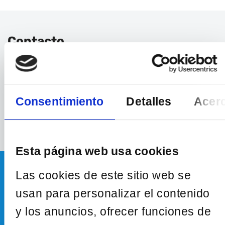
Contacto
Ponemos a tu disposición diferentes canales
de contacto para resolver tus dudas y ayudarte
Consentimiento
Detalles
Acerc
ESCRÍBENOS
Esta página web usa cookies
Las cookies de este sitio web se
Newsletter
usan para personalizar el contenido
Inscríbete a nuestra newsletter para estar al
y los anuncios, ofrecer funciones de
tanto de todas las novedades