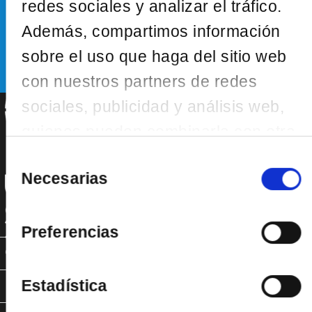
redes sociales y analizar el tráfico.
Además, compartimos información
SUSCRÍBETE
sobre el uso que haga del sitio web
con nuestros partners de redes
sociales, publicidad y análisis web,
quienes pueden combinarla con otra
información que les haya
Selección
de
Necesarias
proporcionado o que hayan
consentimiento
recopilado a partir del uso que haya
hecho de sus servicios.
Preferencias
SOMOS
Estadística
OFRECEMOS