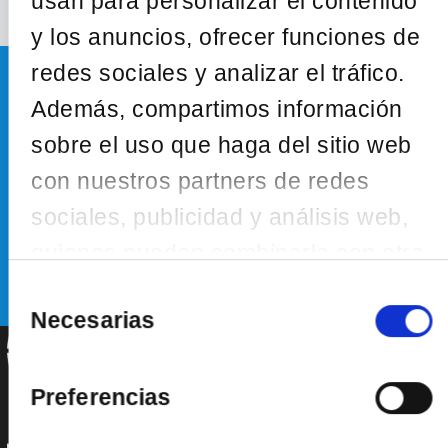
usan para personalizar el contenido
y los anuncios, ofrecer funciones de
redes sociales y analizar el tráfico.
Newsletter
Además, compartimos información
sobre el uso que haga del sitio web
Inscríbete a nuestra newsletter para estar al
con nuestros partners de redes
tanto de todas las novedades
sociales, publicidad y análisis web,
quienes pueden combinarla con otra
SUSCRÍBETE
información que les haya
Selección
de
Necesarias
proporcionado o que hayan
consentimiento
recopilado a partir del uso que haya
hecho de sus servicios.
Preferencias