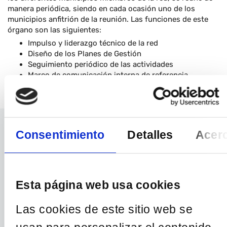
manera periódica, siendo en cada ocasión uno de los
municipios anfitrión de la reunión. Las funciones de este
órgano son las siguientes:
Impulso y liderazgo técnico de la red
Diseño de los Planes de Gestión
Seguimiento periódico de las actividades
Marco de comunicación interna de referencia
Consentimiento
Detalles
Acerc
Contacto
Ponemos a tu disposición diferentes canales
de contacto para resolver tus dudas y ayudarte
Esta página web usa cookies
Las cookies de este sitio web se
ESCRÍBENOS