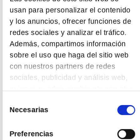
San
Sebastián
usan para personalizar el contenido
09:30 -
13:30
y los anuncios, ofrecer funciones de
07/05/2019
Alda
redes sociales y analizar el tráfico.
Urquijo/Urkixo
zumarkalea,
Además, compartimos información
36 - Bilbao
09:30 -
sobre el uso que haga del sitio web
13:30
20/11/2019
con nuestros partners de redes
Vitoria-
Gasteiz
sociales, publicidad y análisis web,
09:30 -
13:30
quienes pueden combinarla con otra
17/02/2021
Alda
información que les haya
Selección
Urquijo/Urkixo
de
zumarkalea,
Necesarias
proporcionado o que hayan
36 - Bilbao
consentimiento
09:30 -
recopilado a partir del uso que haya
11:30
Ponencias
hecho de sus servicios.
Preferencias
disponibles