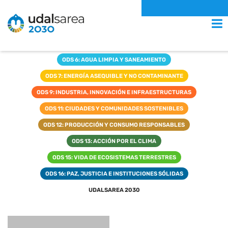
ODS
MENU
TODOS
ODS 3: SALUD Y BIENESTAR
ODS 4: EDUCACIÓN DE CALIDAD
ODS 5: IGUALDAD DE GÉNERO
ODS 6: AGUA LIMPIA Y SANEAMIENTO
ODS 7: ENERGÍA ASEQUIBLE Y NO CONTAMINANTE
ODS 9: INDUSTRIA, INNOVACIÓN E INFRAESTRUCTURAS
ODS 11: CIUDADES Y COMUNIDADES SOSTENIBLES
ODS 12: PRODUCCIÓN Y CONSUMO RESPONSABLES
ODS 13: ACCIÓN POR EL CLIMA
ODS 15: VIDA DE ECOSISTEMAS TERRESTRES
ODS 16: PAZ, JUSTICIA E INSTITUCIONES SÓLIDAS
UDALSAREA 2030