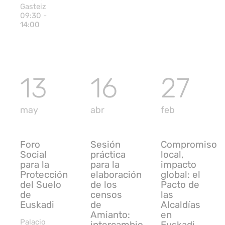
Gasteiz
09:30 -
14:00
13
16
27
UDALSAREA
UDALSAREA
ODS 13
2030
2030
may
abr
feb
Foro
Sesión
Compromiso
Social
práctica
local,
para la
para la
impacto
Protección
elaboración
global: el
del Suelo
de los
Pacto de
de
censos
las
Euskadi
de
Alcaldías
Amianto:
en
Palacio
intercambio
Euskadi