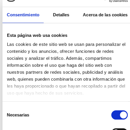
objetivos climáticos europeos al ámbito local de manera
coherente y efectiva.
Consentimiento
Detalles
Acerca de las cookies
En este contexto, la
participación de Udalsarea
La participación de
Esta página web usa cookies
2030 en proyectos europeos
Udalsarea 2030 en
como LIFE Octopus también
Las cookies de este sitio web se usan para personalizar el
proyectos europeos
adquiere relevancia, siendo
contenido y los anuncios, ofrecer funciones de redes
como LIFE Octopus
una iniciativa orientada a
sociales y analizar el tráfico. Además, compartimos
también adquiere
reforzar las capacidades
información sobre el uso que haga del sitio web con
relevancia, siendo
locales para la adaptación al
nuestros partners de redes sociales, publicidad y análisis
cambio climático y la
una iniciativa
web, quienes pueden combinarla con otra información que
implementación de planes de
orientada a reforzar
clima y energía. Esta labor se
les haya proporcionado o que hayan recopilado a partir del
las capacidades
canaliza en Euskadi a través
uso que haya hecho de sus servicios.
locales para la
de Udalsarea 2030, que
adaptación al cambio
trabaja junto a otras
climático y la
Selección
entidades europeas para
Necesarias
implementación de
desarrollar herramientas,
de
metodologías y soluciones
planes de clima y
consentimiento
innovadoras que faciliten a
energía.