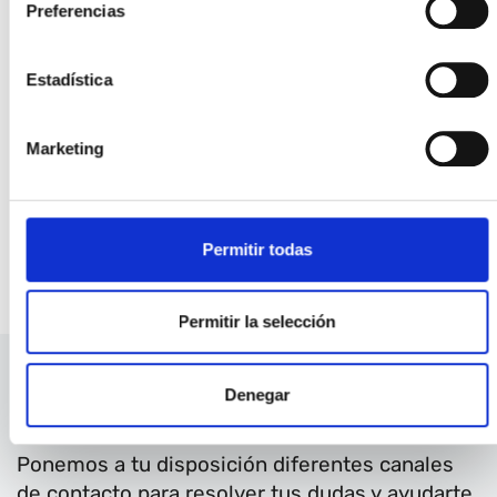
Preferencias
los municipios avanzar hacia
territorios más resilientes y
climáticamente neutros.
Estadística
Más información
Marketing
Udalsarea 2030: how Euskadi promotes local climate
action through multilevel governance
Permitir todas
Pacto de las Alcaldías para el Clima y la Energía
Permitir la selección
Denegar
Contacto
Ponemos a tu disposición diferentes canales
de contacto para resolver tus dudas y ayudarte