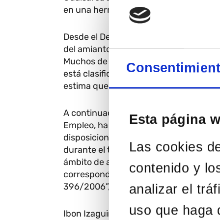
en una herramienta imprescindible par
Desde el Departamento de Salud del Go
del amianto. “El amianto es peligroso 
Muchos de los materiales que contiene
Consentimien
está clasificado como cancerígeno tipo
estima que cada año mueren en el mun
A continuación, Verónica Fernández Fe
Esta página 
Empleo, ha presentado la normativa y 
disposiciones mínimas de seguridad y s
Las cookies de
durante el trabajo, así como la prevenc
ámbito de aplicación de este real decr
contenido y lo
correspondientes de la autoridad labora
396/2006”, ha señalado.
analizar el tr
uso que haga d
Ibon Izaguirre Suso, representante de O