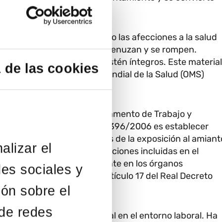
ental Bizkaia) ha expuesto las afecciones a la salud
decir, materiales que se desmenuzan y se rompen.
su fabricación mientras estén íntegros. Este material
 de las cookies
(IARC)”. La Organización Mundial de la Salud (OMS)
ocial de Bizkaia del Departamento de Trabajo y
el objeto del Real Decreto 396/2006 es establecer
ontra los riesgos derivados de la exposición al amiant
alizar el
realizar actividades u operaciones incluidas en el
 riesgo por amianto, existente en los órganos
des sociales y
pales, tal como indica el artículo 17 del Real Decreto
ión sobre el
 de redes
entificación de este material en el entorno laboral. Ha