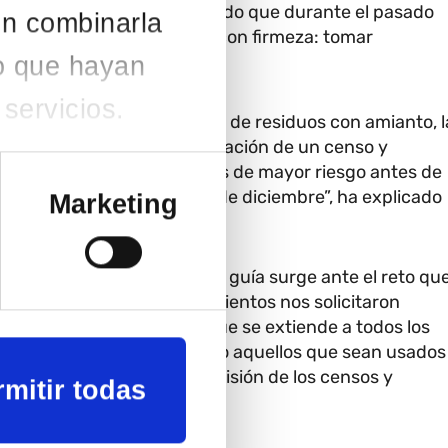
. En su ponencia ha destacado que durante el pasado
en combinarla
e dar los siguientes pasos con firmeza: tomar
o que hayan
servicios.
ones a cumplir en la retirada de residuos con amianto, l
la obligatoriedad de elaboración de un censo y
retirada de edificios públicos de mayor riesgo antes de
eparada de RDP para el 31 de diciembre”, ha explicado
Marketing
su parte, ha explicado que la guía surge ante el reto qu
Udalsarea 2030 los ayuntamientos nos solicitaron
se ha referido al alcance que se extiende a todos los
d pública y privada; priorizando aquellos que sean usados
ñalado que, a priori, la remisión de los censos y
rmitir todas