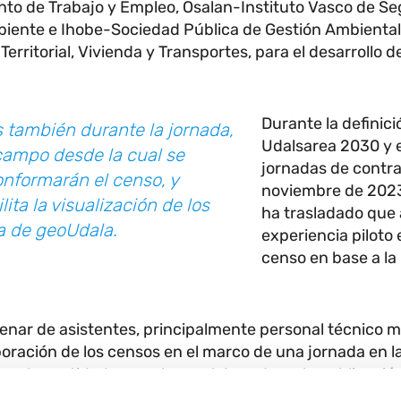
to de Trabajo y Empleo, Osalan-Instituto Vasco de Se
biente e Ihobe-Sociedad Pública de Gestión Ambiental
erritorial, Vivienda y Transportes, para el desarrollo d
Durante la definic
 también durante la jornada,
Udalsarea 2030 y e
campo desde la cual se
jornadas de contra
onformarán el censo, y
noviembre de 2023
ta la visualización de los
ha trasladado que
a de geoUdala.
experiencia piloto 
censo en base a l
nar de asistentes, principalmente personal técnico mu
oración de los censos en el marco de una jornada en l
on las entidades que han colaborado en la publicación
entación de la jornada que “la guía viene a dar respu