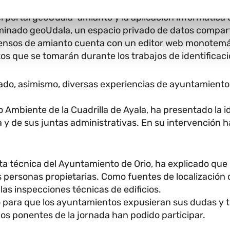
e Política Territorial, Vivienda y Transportes, Juan Ca
 el portal geoUdala-amianto y la aplicación informátic
nado geoUdala, un espacio privado de datos compartid
s censos de amianto cuenta con un editor web monotem
tos que se tomarán durante los trabajos de identificac
ado, asimismo, diversas experiencias de ayuntamientos
 Ambiente de la Cuadrilla de Ayala, ha presentado la id
y de sus juntas administrativas. En su intervención h
ta técnica del Ayuntamiento de Orio, ha explicado que u
as personas propietarias. Como fuentes de localización 
 las inspecciones técnicas de edificios.
para que los ayuntamientos expusieran sus dudas y tr
os ponentes de la jornada han podido participar.