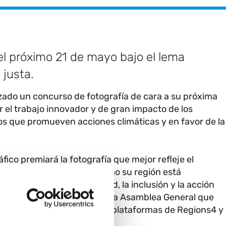
el próximo 21 de mayo bajo el lema
 justa.
nzado un concurso de fotografía de cara a su próxima
r el trabajo innovador y de gran impacto de los
ctos que promueven acciones climáticas y en favor de la
fico premiará la fotografía que mejor refleje el
encia justa, destacando cómo su región está
encia a través de la equidad, la inclusión y la acción
o ganadora se anunciará en la Asamblea General que
de junio, y aparecerá en las plataformas de Regions4 y