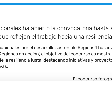
cionales ha abierto la convocatoria hasta 
e reflejen el trabajo hacia una resiliencia
acionales por el desarrollo sostenible Regions4 ha la
egiones en acción’, el objetivo del concurso es mostra
e la resiliencia justa, destacando iniciativas y proye
ivas.
El concurso fotográ
concepto de resili
as también pueden participar
construyendo resili
 fotografías.
sostenible. La fot
tendrá lugar el 19 
 previos a la Cumbre del Clima COP30 de Brasil.