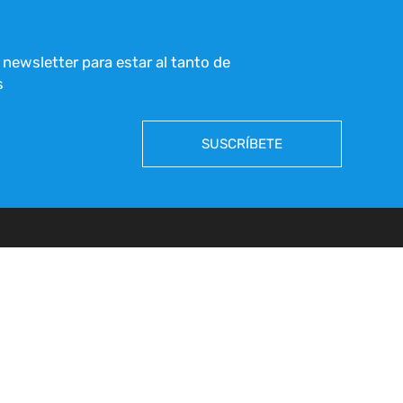
 newsletter para estar al tanto de
s
SUSCRÍBETE
ACTUAMOS/ACCIÓN LOCAL
PUBLICACIONES
INICIATIVA LOCAL
VER TODAS