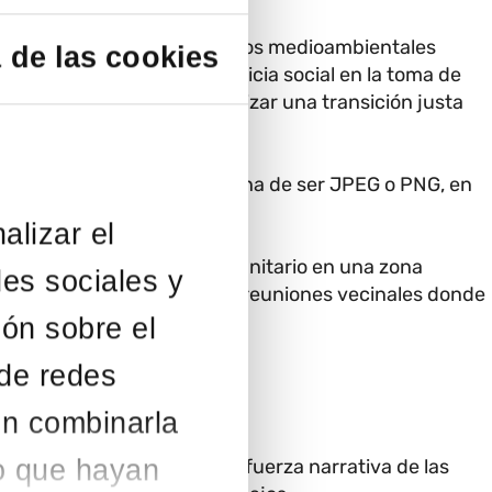
ades para adaptarse a los retos medioambientales
 de las cookies
nerables y promover la justicia social en la toma de
a las desigualdades y garantizar una transición justa
us fotografías. El formato ha de ser JPEG o PNG, en
alizar el
ue construye un centro comunitario en una zona
des sociales y
rsonas con discapacidad; o reuniones vecinales donde
ión sobre el
 de redes
en combinarla
o que hayan
 justa’; el impacto visual y fuerza narrativa de las