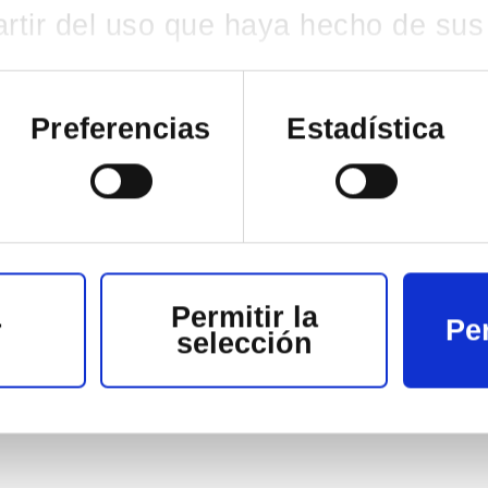
lusividad, la equidad y la innovación; y la calidad técn
artir del uso que haya hecho de sus 
bo en dos etapas. En la preselección, el Secretariado de
rá votada por parte del Comité Ejecutivo de Regions4.
Preferencias
Estadística
Permitir la
r
Pe
selección