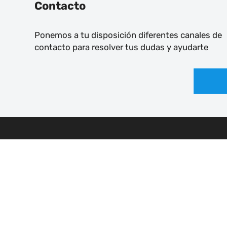
Contacto
Ponemos a tu disposición diferentes canales de
contacto para resolver tus dudas y ayudarte
SOMOS
O
¿QUÉ ES UDALSAREA 2030?
S
ODS + AGENDA 2030
MIEMBROS